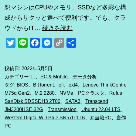
想マシンはCPUやメモリ、SSDなど多彩な構
成からサクッと選べて便利です。でも、クラ
Ubuntu
ウドからIT…
続きを読む
22.04
Twitter
Line
Facebook
Messenger
Copy
共
LTS
Link
有
で
自
投稿日:
2022年5月5日
カテゴリー:
IT
、
PC & Mobile
、
データ分析
宅
タグ:
BIOS
、
BitTorrent
、
efi
、
ext4
、
Lenovo ThinkCentre
PC
M75q Gen2
、
M.2 2280
、
NVMe
、
PCクラスタ
、
Rufus
、
ク
SanDisk SDSSDH3 2T00
、
SATA3
、
Transcend
ラ
JM3200HSE-32G
、
Transmission
、
Ubuntu 22.04 LTS
、
Western Digital WD Blue SN570 1TB
、
弁当箱PC
、
自作
ス
PC
タ