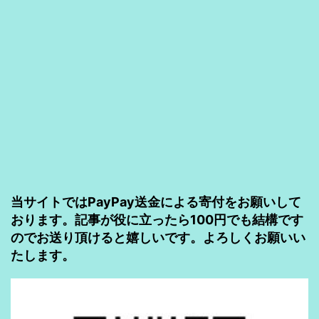
を
構
築
す
る
【ハ
ー
ド
当サイトではPayPay送金による寄付をお願いして
ウ
おります。記事が役に立ったら100円でも結構です
ェ
のでお送り頂けると嬉しいです。よろしくお願いい
ア
たします。
&
初