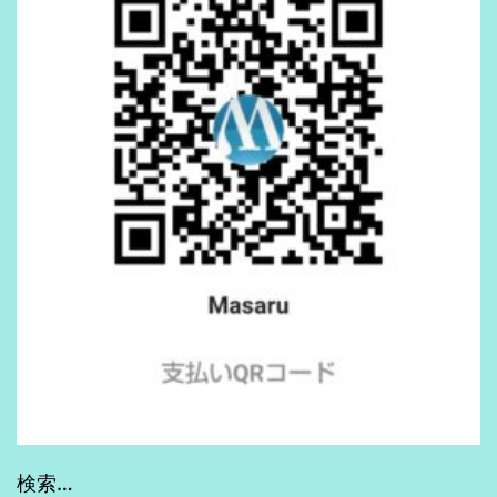
期
イ
ン
ス
ト
ー
ル
編】
検索…