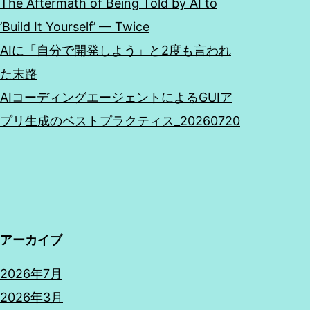
The Aftermath of Being Told by AI to
’Build It Yourself’ — Twice
AIに「自分で開発しよう」と2度も言われ
た末路
AIコーディングエージェントによるGUIア
プリ生成のベストプラクティス_20260720
アーカイブ
2026年7月
2026年3月