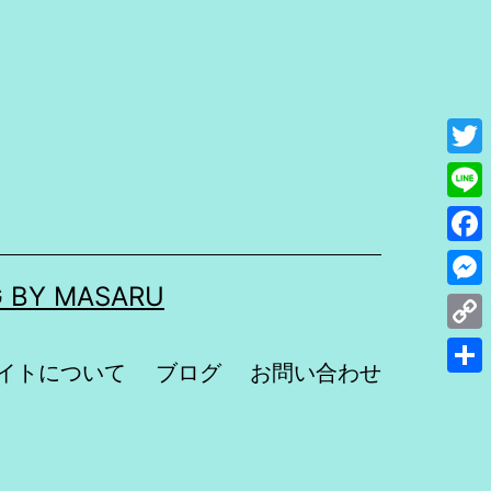
Twit
Line
Fac
 BY MASARU
Mes
Cop
イトについて
ブログ
お問い合わせ
Link
共
有