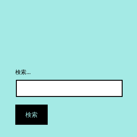
だ
し
初
心
者
向
き
検索…
で
は
な
い）