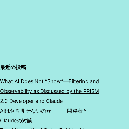
最近の投稿
What AI Does Not “Show”—Filtering and
Observability as Discussed by the PRISM
2.0 Developer and Claude
AIは何を見せないのか―― 開発者と
Claudeの対談