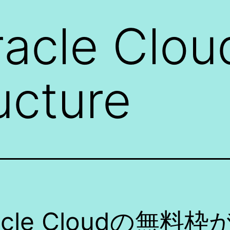
acle Clou
ucture
acle Cloudの無料枠