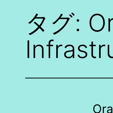
タグ:
Or
Infrastr
Or