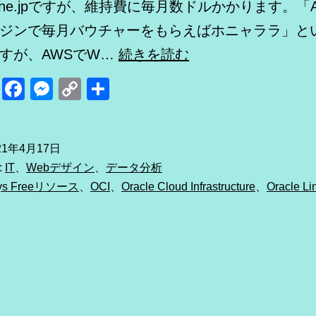
n.ne.jpですが、維持費に毎月数ドルかかります。「
ジンで毎月バウチャーをもらえばホニャララ」と
Oracle
すが、AWSでW…
続きを読む
Cloud
itter
Line
Facebook
Messenger
Copy
共
の
Link
有
無
料
21年4月17日
:
IT
、
Webデザイン
、
データ分析
枠
ys Freeリソース
、
OCI
、
Oracle Cloud Infrastructure
、
Oracle Li
が
太
っ
腹
（た