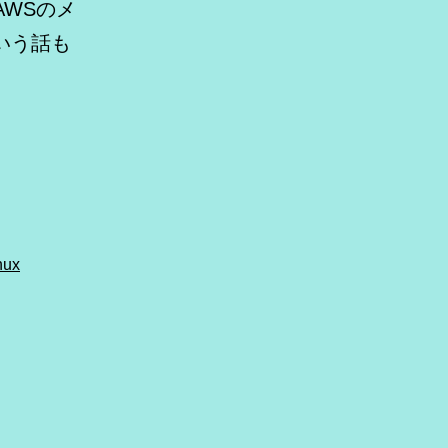
AWSのメ
いう話も
nux