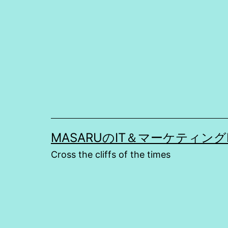
コ
ン
テ
ン
ツ
へ
ス
キ
MASARUのIT＆マーケティングBLOG 
ッ
Cross the cliffs of the times
プ