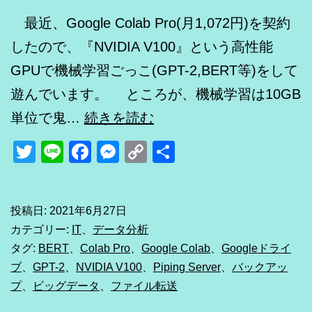
最近、Google Colab Pro(月1,072円)を契約
したので、『NVIDIA V100』という高性能
GPUで機械学習ごっこ(GPT-2,BERT等)をして
遊んでいます。 ところが、機械学習は10GB
Google
単位で鬼…
続きを読む
ド
Twitter
Line
Facebook
Messenger
Copy
共
ラ
Link
有
イ
ブ
投稿日:
2021年6月27日
カテゴリー:
IT
、
データ分析
の
タグ:
BERT
、
Colab Pro
、
Google Colab
、
Googleドライ
鬼
ブ
、
GPT-2
、
NVIDIA V100
、
Piping Server
、
バックアッ
仕
プ
、
ビッグデータ
、
ファイル転送
様