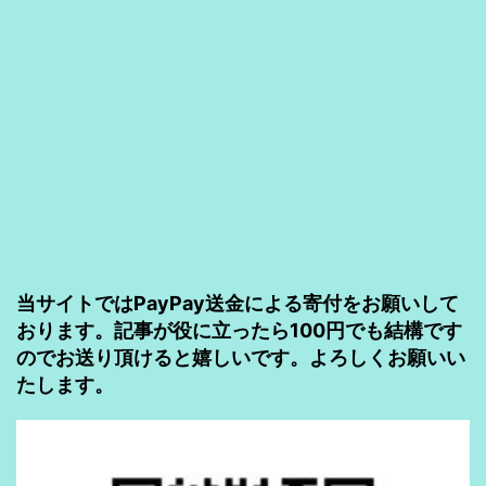
な
『フ
ォ
ル
ダ
ダ
ウ
ン
当サイトではPayPay送金による寄付をお願いして
ロ
おります。記事が役に立ったら100円でも結構です
のでお送り頂けると嬉しいです。よろしくお願いい
ー
たします。
ド』
を
回