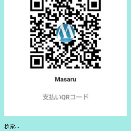
避
す
る
裏
技
(Piping
Server)
検索…