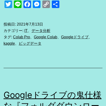
Colaboratory(Colab
Twitter
Line
Facebook
Messenger
Copy
共
Pro)
Link
有
で
kaggle
投稿日:
2021年7月13日
カテゴリー:
IT
、
データ分析
デ
タグ:
Colab Pro
、
Google Colab
、
Googleドライブ
、
ー
kaggle
、
ビッグデータ
タ
を
ダ
ウ
ン
ロ
Googleドライブの鬼仕様
ー
な『フォルダダウンロー
ド