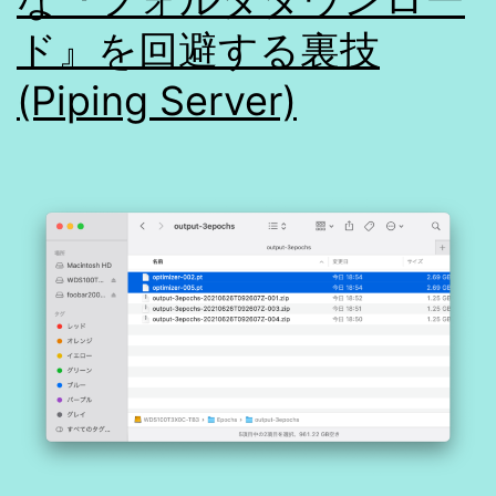
す
ド』を回避する裏技
る
(Piping Server)
方
法
[備
忘
録]