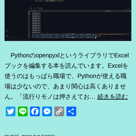
PythonのopenpyxlというライブラリでExcel
ブックを編集する本を読んでいます。Excelを
使うのはもっぱら職場で、Pythonが使える職
場は少ないので、あまり関心は高くありませ
Py
ん。「流行りモノは押さえてお…
続きを読む
で
Twitter
Line
Facebook
Messenger
Copy
共
Ex
Link
有
デ