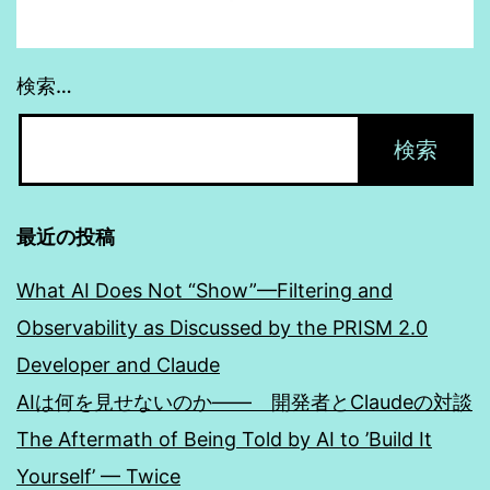
検索…
最近の投稿
What AI Does Not “Show”—Filtering and
Observability as Discussed by the PRISM 2.0
Developer and Claude
AIは何を見せないのか―― 開発者とClaudeの対談
The Aftermath of Being Told by AI to ’Build It
Yourself’ — Twice