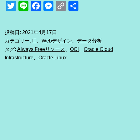
Cloud
Twitter
Line
Facebook
Messenger
Copy
共
の
Link
有
無
料
投稿日:
2021年4月17日
カテゴリー:
IT
、
Webデザイン
、
データ分析
枠
タグ:
Always Freeリソース
、
OCI
、
Oracle Cloud
が
Infrastructure
、
Oracle Linux
太
っ
腹
（た
だ
し
初
心