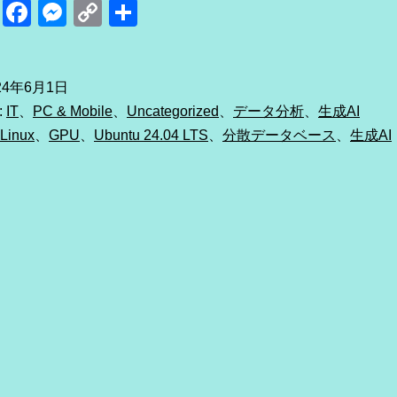
itter
Line
Facebook
Messenger
Copy
共
24.0
Link
有
LTS
が
24年6月1日
:
IT
、
PC & Mobile
、
Uncategorized
、
データ分析
、
生成AI
出
Linux
、
GPU
、
Ubuntu 24.04 LTS
、
分散データベース
、
生成AI
て
1
ヶ
月
が
経
っ
た
の