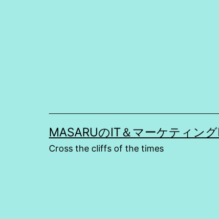
コ
ン
テ
ン
ツ
へ
ス
キ
MASARUのIT＆マーケティングBLOG 
ッ
Cross the cliffs of the times
プ