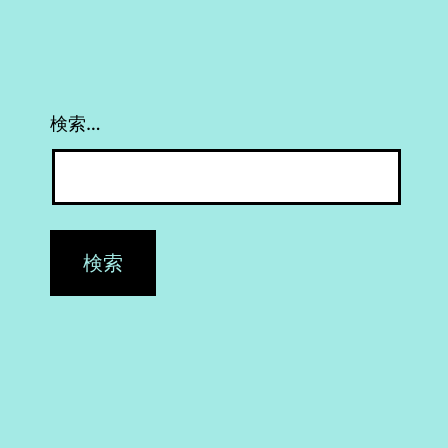
で
検索…