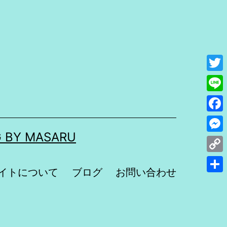
Twit
Line
Fac
 BY MASARU
Mes
Cop
イトについて
ブログ
お問い合わせ
Link
共
有