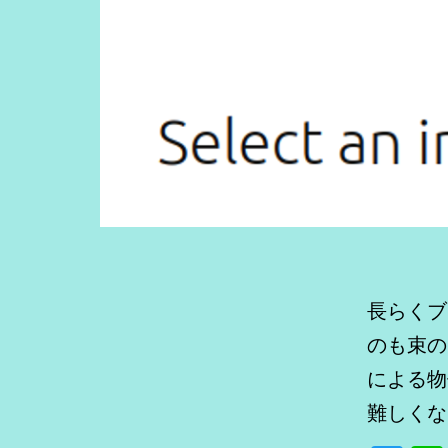
長らくブ
のも束の
による物
難しくな