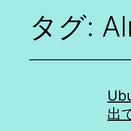
タグ:
Al
Ubu
出