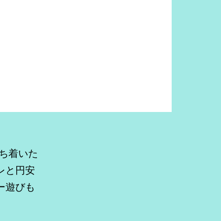
ち着いた
レと円安
ー遊びも
tu
x