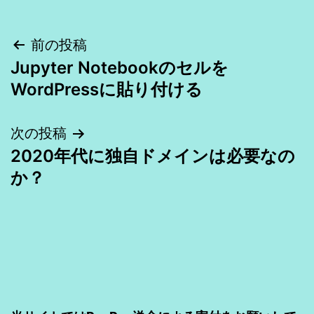
投
前の投稿
Jupyter Notebookのセルを
稿
WordPressに貼り付ける
ナ
次の投稿
ビ
2020年代に独自ドメインは必要なの
ゲ
か？
ー
シ
ョ
ン