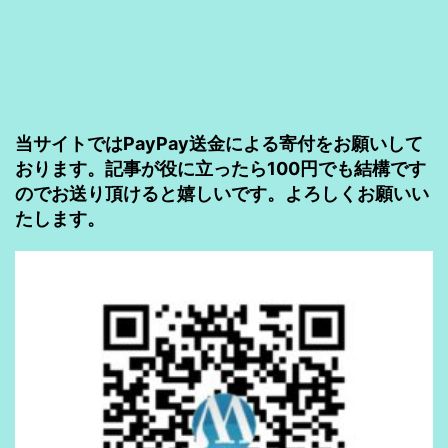
る
【ハ
ー
ド
当サイトではPayPay送金による寄付をお願いして
ウ
おります。記事が役に立ったら100円でも結構です
ェ
のでお送り頂けると嬉しいです。よろしくお願いい
ア
たします。
&
初
期
イ
ン
ス