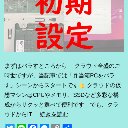
まずはバラすところから クラウド全盛のご
時世ですが、当記事では「弁当箱PCをバラ
す」シーンからスタートです
クラウドの仮
想マシンはCPUやメモリ、SSDなど多彩な構
成からサクッと選べて便利です。でも、クラ
Ubuntu
ウドからIT…
続きを読む
22.04