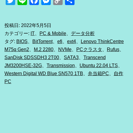
Twitter
Line
Facebook
Messenger
Copy
共
LTS
Link
有
で
自
投稿日:
2022年5月5日
カテゴリー:
IT
、
PC & Mobile
、
データ分析
宅
タグ:
BIOS
、
BitTorrent
、
efi
、
ext4
、
Lenovo ThinkCentre
PC
M75q Gen2
、
M.2 2280
、
NVMe
、
PCクラスタ
、
Rufus
、
ク
SanDisk SDSSDH3 2T00
、
SATA3
、
Transcend
ラ
JM3200HSE-32G
、
Transmission
、
Ubuntu 22.04 LTS
、
Western Digital WD Blue SN570 1TB
、
弁当箱PC
、
自作
ス
PC
タ
を
構
築
す