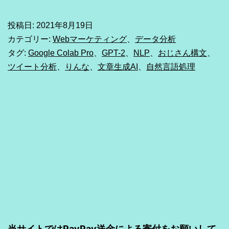
い」
ツ
投稿日:
2021年8月19日
カテゴリー:
Webマーケティング
、
データ分析
イ
タグ:
Google Colab Pro
、
GPT-2
、
NLP
、
おじさん構文
、
ー
ツイート分析
、
りんな
、
文章生成AI
、
自然言語処理
ト
っ
て
な
ん
だ
ろ
う
当サイトではPayPay送金による寄付をお願いして