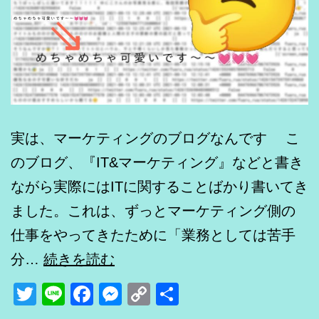
実は、マーケティングのブログなんです こ
のブログ、『IT&マーケティング』などと書き
ながら実際にはITに関することばかり書いてき
ました。これは、ずっとマーケティング側の
仕事をやってきたために「業務としては苦手
「か
分…
続きを読む
わ
Twitter
Line
Facebook
Messenger
Copy
共
い
Link
有