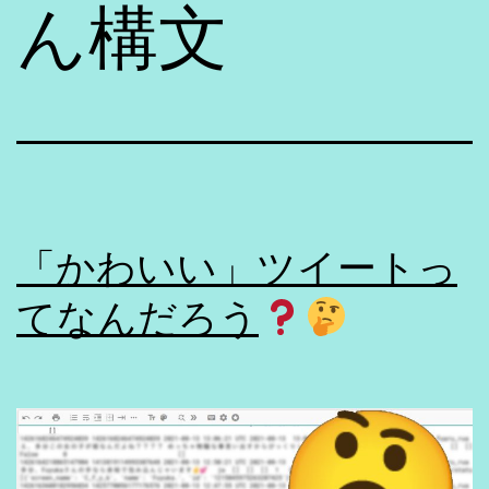
ん構文
「かわいい」ツイートっ
てなんだろう