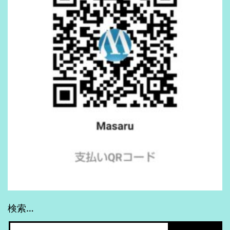
リ
テ
ィ
強
化
検索…