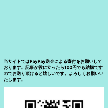
階
認
証
(MFA
デ
バ
イ
ス)
当サイトではPayPay送金による寄付をお願いして
で
おります。記事が役に立ったら100円でも結構です
のでお送り頂けると嬉しいです。よろしくお願いい
の
たします。
セ
キ
ュ