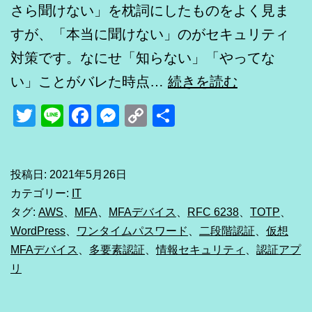
さら聞けない」を枕詞にしたものをよく見ま
すが、「本当に聞けない」のがセキュリティ
対策です。なにせ「知らない」「やってな
[AWS+Word
い」ことがバレた時点…
続きを読む
今
Twitter
Line
Facebook
Messenger
Copy
共
さ
Link
有
ら
聞
投稿日:
2021年5月26日
カテゴリー:
IT
け
タグ:
AWS
、
MFA
、
MFAデバイス
、
RFC 6238
、
TOTP
、
な
WordPress
、
ワンタイムパスワード
、
二段階認証
、
仮想
い
MFAデバイス
、
多要素認証
、
情報セキュリティ
、
認証アプ
二
リ
段